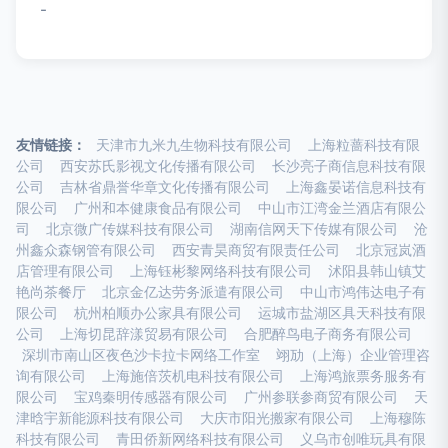
-
友情链接：
天津市九米九生物科技有限公司
上海粒蔷科技有限
公司
西安苏氏影视文化传播有限公司
长沙亮子商信息科技有限
公司
吉林省鼎誉华章文化传播有限公司
上海鑫晏诺信息科技有
限公司
广州和本健康食品有限公司
中山市江湾金兰酒店有限公
司
北京微广传媒科技有限公司
湖南信网天下传媒有限公司
沧
州鑫众森钢管有限公司
西安青昊商贸有限责任公司
北京冠岚酒
店管理有限公司
上海钰彬黎网络科技有限公司
沭阳县韩山镇艾
艳尚茶餐厅
北京金亿达劳务派遣有限公司
中山市鸿伟达电子有
限公司
杭州柏顺办公家具有限公司
运城市盐湖区具天科技有限
公司
上海切昆辞漾贸易有限公司
合肥醉鸟电子商务有限公司
深圳市南山区夜色沙卡拉卡网络工作室
翊劢（上海）企业管理咨
询有限公司
上海施倍茨机电科技有限公司
上海鸿旅票务服务有
限公司
宝鸡秦明传感器有限公司
广州参联参商贸有限公司
天
津晗宇新能源科技有限公司
大庆市阳光搬家有限公司
上海穆陈
科技有限公司
青田侨新网络科技有限公司
义乌市创唯玩具有限