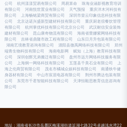
公司
杭州漾漾贸易有限公司
周易算命
珠海业涵影视教育培训
有限公司
河南悦世置业有限公司
天气预报
重庆洋木河科技有
限公司
上海畅铭梁商贸有限公司
深圳市壹云印象信息科技有限
公司
北京达诺兴盛新型建材科技有限公司
重庆厨老倌餐饮管理
有限公司
杭州掌优科技有限公司北京分公司
武汉耐信安业装饰
建材有限公司
昆山康奇物流有限公司
海南省蕾娜紫网络科技有
限公司
吉林省鼎隆市政工程有限公司
山东日月升包装有限公司
湖南艺境教育咨询有限公司
泗阳县微禹网络科技有限公司
郑州
端青生物科技有限公司
海南电影网
赋知（上海）教育科技有限
公司
深圳创辉兄弟搬迁有限公司
盘州市远方网络科技服务有限
公司
上海炯一网络科技有限公司
五莲县千美石业有限公司
上
海之伦商贸有限公司
茂名市橘城众娱科技有限公司
南通铁牛健
身器材有限公司
中山市宸居电器有限公司
荆州市腾达包装有限
公司
东莞市千君智能科技有限公司
天津恒毅思教育信息咨询有
限公司
地址：湖南省长沙市岳麓区梅溪湖街道近湖七路32号卓越浅水湾22